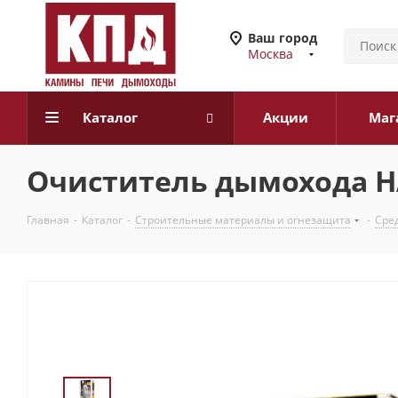
Ваш город
Москва
Каталог
Акции
Маг
Очиститель дымохода 
Главная
-
Каталог
-
Строительные материалы и огнезащита
-
Сре