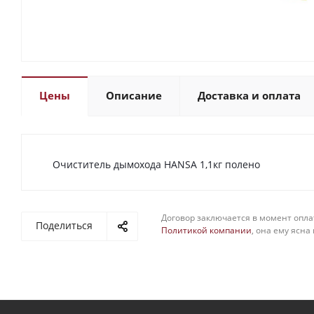
Цены
Описание
Доставка и оплата
Очиститель дымохода HANSA 1,1кг полено
Договор заключается в момент опла
Поделиться
Политикой компании
, она ему ясна