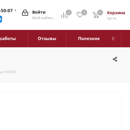
-50-07
Войти
Корзина
0
0
0
0
Мой кабинет
пуста
работы
Отзывы
Полезное
да HANSA