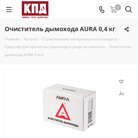
0
Очиститель дымохода AURA 0,4 кг
Главная
-
Каталог
-
Строительные материалы и огнезащита
-
Средства для прочистки дымохода и ухода за камином
-
Очиститель
дымохода AURA 0,4 кг