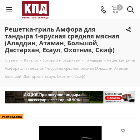
0
Решетка-гриль Амфора для
тандыра 1-ярусная средняя мясная
(Аладдин, Атаман, Большой,
Дастархан, Есаул, Охотник, Скиф)
Главная
-
Каталог
-
Готовим и отдыхаем
-
Тандыры
-
Решетка-гриль
Амфора для тандыра 1-ярусная средняя мясная (Аладдин, Атаман,
Большой, Дастархан, Есаул, Охотник, Скиф)
Распродажа