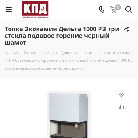
0
Топка Экокамин Дельта 1000 PB три
стекла подовое горение черный
шамот
Главная
-
Каталог
-
Камины
-
Дровяные камины
-
Каминные топки
-
П-образное, 3-х стороннее стекло
-
Топка Экокамин Дельта 1000 PB
три стекла подовое горение черный шамот