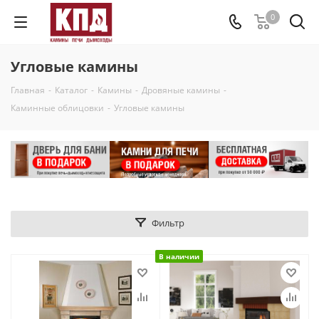
0
Угловые камины
Главная
-
Каталог
-
Камины
-
Дровяные камины
-
Каминные облицовки
-
Угловые камины
Фильтр
В наличии