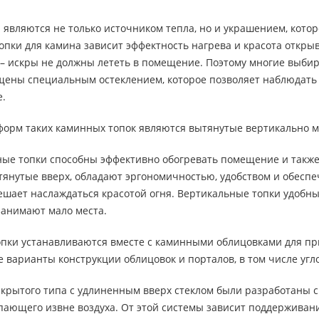
вляются не только источником тепла, но и украшением, котор
пки для камина зависит эффектность нагрева и красота откры
 – искры не должны лететь в помещение. Поэтому многие выби
щены специальным остеклением, которое позволяет наблюдать
е.
форм таких каминных топок являются вытянутые вертикально м
ые топки способны эффективно обогревать помещение и такж
янутые вверх, обладают эргономичностью, удобством и обеспе
мешает наслаждаться красотой огня. Вертикальные топки удоб
занимают мало места.
пки устанавливаются вместе с каминными облицовками для при
е варианты конструкции облицовок и порталов, в том числе угл
крытого типа с удлиненным вверх стеклом были разработаны с 
пающего извне воздуха. От этой системы зависит поддерживан