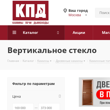
Ваш город
Москва
Каталог
Акции
Маг
Вертикальное стекло
Главная
-
Каталог
-
Камины
-
Дровяные камины
-
Каминные то
Фильтр по параметрам
Цена