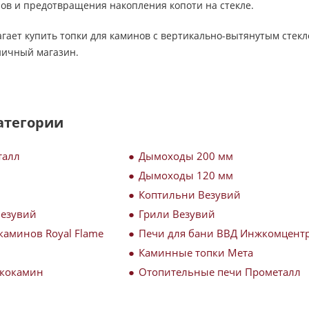
ов и предотвращения накопления копоти на стекле.
ает купить топки для каминов с вертикально-вытянутым стекл
ничный магазин.
атегории
талл
Дымоходы 200 мм
Дымоходы 120 мм
Коптильни Везувий
Везувий
Грили Везувий
каминов Royal Flame
Печи для бани ВВД Инжкомцент
Каминные топки Мета
Экокамин
Отопительные печи Прометалл