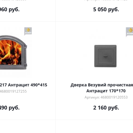
960
руб.
5 050
руб.
217 Антрацит 490*415
Дверка Везувий прочистная
Антрацит 170*170
 4680019127255
Артикул: 4680019120553
490
руб.
2 160
руб.