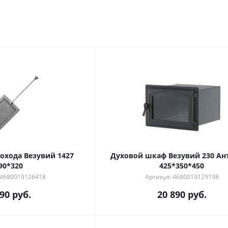
хода Везувий 1427
Духовой шкаф Везувий 230 Ан
90*320
425*350*450
 4680019126418
Артикул: 4680019129198
390
руб.
20 890
руб.