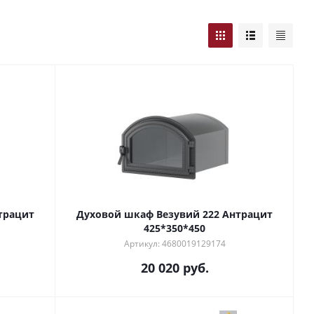
трацит
Духовой шкаф Везувий 222 Антрацит
425*350*450
Артикул: 4680019129174
20 020
руб.