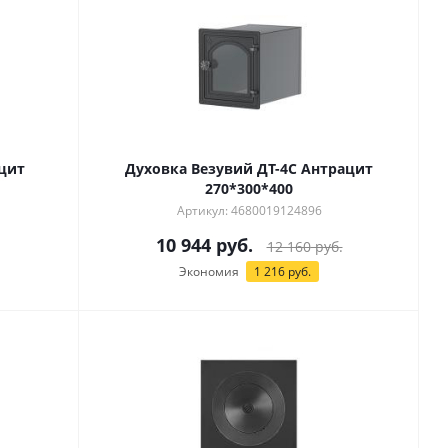
ацит
Духовка Везувий ДТ-4С Антрацит
270*300*400
Артикул: 4680019124896
10 944
руб.
12 160
руб.
Экономия
1 216
руб.