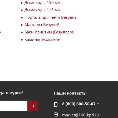
Дымоходы 150 мм
Дымоходы 115 мм
Порталы для печи Везувий
Мангалы Везувий
р
Баки ИзиСтим (Easysteam)
Камины Экокамин
да в курсе!
Наши контакты
8 (800) 600-50-07
market@100-kpd.ru