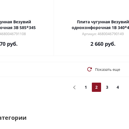
гунная Везувий
Плита чугунная Везувий
очная 3В 585*345
одноконфорочная 1В 340*
 4680046791108
Артикул: 4680046790149
370
руб.
2 660
руб.
Показать еще
1
2
3
4
атегории