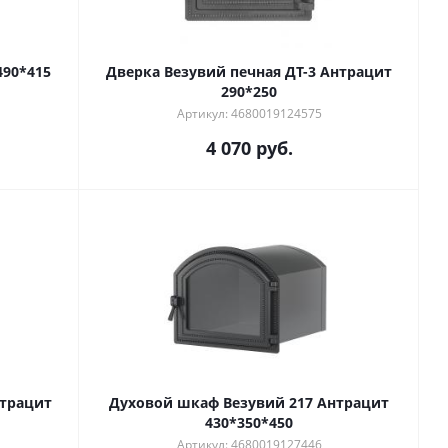
490*415
Дверка Везувий печная ДТ-3 Антрацит
290*250
Артикул: 4680019124575
4 070
руб.
нтрацит
Духовой шкаф Везувий 217 Антрацит
430*350*450
Артикул: 4680019127446