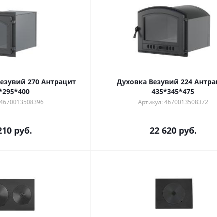
езувий 270 Антрацит
Духовка Везувий 224 Антр
*295*400
435*345*475
 4670013508396
Артикул: 4670013508372
210
руб.
22 620
руб.