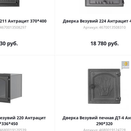
211 Антрацит 370*400
Дверка Везувий 224 Антрацит 
 4670013508297
Артикул: 4670013508310
630
руб.
18 780
руб.
езувий 220 Антрацит
Дверка Везувий печная ДТ-4 А
*336*450
290*320
 4680019120539
Артикул: 4680019124728