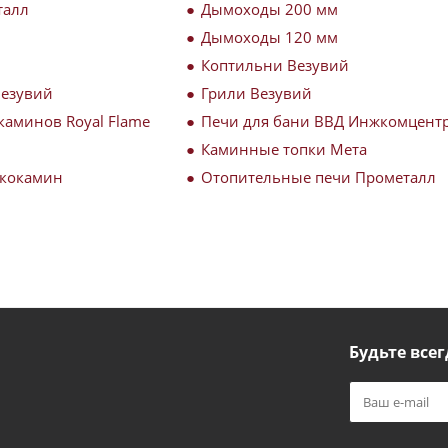
талл
Дымоходы 200 мм
Дымоходы 120 мм
Коптильни Везувий
Везувий
Грили Везувий
каминов Royal Flame
Печи для бани ВВД Инжкомцент
Каминные топки Мета
Экокамин
Отопительные печи Прометалл
Будьте всег