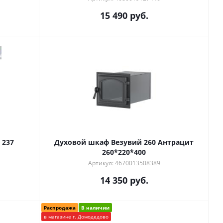
15 490
руб.
 237
Духовой шкаф Везувий 260 Антрацит
260*220*400
Артикул: 4670013508389
14 350
руб.
Распродажа
В наличии
в магазине г. Домодедово