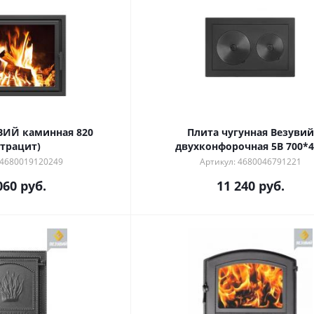
ВИЙ каминная 820
Плита чугунная Везувий
нтрацит)
двухконфорочная 5В 700*4
 4680019120249
Артикул: 4680046791221
060
руб.
11 240
руб.