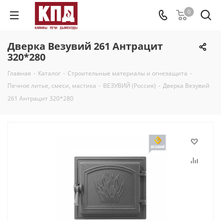
0
Дверка Везувий 261 Антрацит
320*280
Главная
-
Каталог
-
Строительные материалы и огнезащита
-
Печное литье, смеси, мастика
-
ВЕЗУВИЙ (Россия)
-
Дверка Везувий
261 Антрацит 320*280