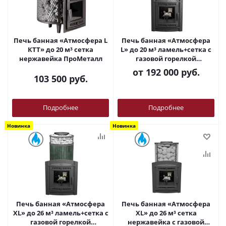
Печь банная «Атмосфера L
Печь банная «Атмосфера
КТТ» до 20 м³ сетка
L» до 20 м³ ламель+сетка с
нержавейка ПроМеталл
газовой горелкой
ПроМеталл
от
192 000 руб.
103 500
руб.
Подробнее
Подробнее
Новинка
Новинка
Печь банная «Атмосфера
Печь банная «Атмосфера
XL» до 26 м³ ламель+сетка с
XL» до 26 м³ сетка
газовой горелкой
нержавейка с газовой