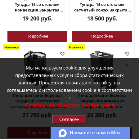
Тундра-14 со стеклом
Тундра-14 со стеклом
конвекция Закрытая
сетчатый кожух Закрытая
каменка
каменка
19 200
руб.
18 500
руб.
Подробнее
Подробнее
Новинка
Новинка
Мы используем cookie для улучшения
предоставляемых услуг и сбора статистических
данных. Продолжая навигацию по сайту, вы
соглашаетесь с использованием cookie в соответствии
Печь для бани Березка
Печь для бани Березка
с
Тундра-16 со стеклом
Тундра-16 конвенция
«Согласием на обработку файлов cookie»
сетчатый кожух Закрытая
Закрытая каменка
каменка
21 700
руб.
20 300
руб.
Согласен
Напишите нам в Max
Подробнее
Подробнее