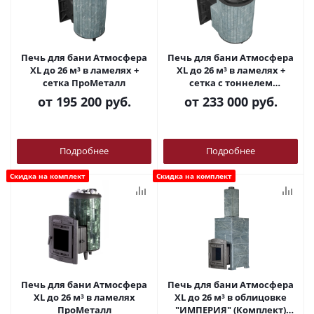
Печь для бани Атмосфера
Печь для бани Атмосфера
XL до 26 м³ в ламелях +
XL до 26 м³ в ламелях +
сетка ПроМеталл
сетка с тоннелем
ПроМеталл
от
195 200 руб.
от
233 000 руб.
Подробнее
Подробнее
Скидка на комплект
Скидка на комплект
Печь для бани Атмосфера
Печь для бани Атмосфера
XL до 26 м³ в ламелях
XL до 26 м³ в облицовке
ПроМеталл
"ИМПЕРИЯ" (Комплект)