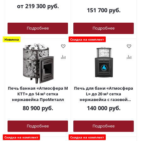
ПроМеталл
горелкой ПроМеталл
от
219 300 руб.
151 700
руб.
Подробнее
Подробнее
Новинка
Скидка на комплект
Печь банная «Атмосфера М
Печь для бани «Атмосфера
КТТ» до 14 м³ сетка
L» до 20 м³ сетка
нержавейка ПроМеталл
нержавейка с газовой
горелкой ПроМеталл
80 900
руб.
140 000
руб.
Подробнее
Подробнее
Скидка на комплект
Скидка на комплект