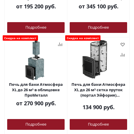
ПроМеталл
от
195 200 руб.
от
345 100 руб.
Подробнее
Подробнее
Скидка на комплект
Скидка на комплект
Печь для бани Атмосфера
Печь для бани Атмосфера
XL до 26 м³ в облицовке
XL до 26 м³ сетка пруток
ПроМеталл
(портал Эйфория)
ПроМеталл
от
270 900 руб.
134 900
руб.
Подробнее
Подробнее