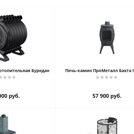
отопительная Буредан
Печь-камин ПроМеталл Бахта I
000
руб.
57 900
руб.