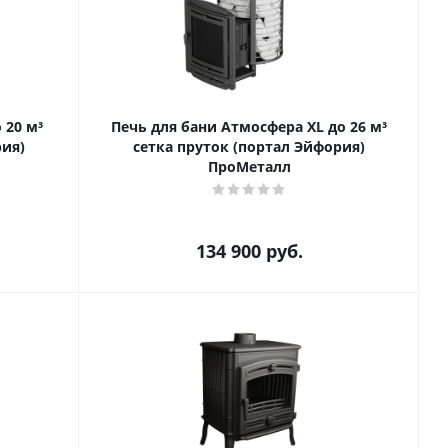
 20 м³
Печь для бани Атмосфера XL до 26 м³
рия)
сетка пруток (портал Эйфория)
ПроМеталл
134 900
руб.