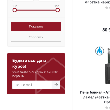
м³ сетка нер
135
455
80 
Сбросить
Будьте всегда в
курсе!
Узнавайте о скидках и акциях
первым
Печь банная «Ат
ламель+сетка 
Пр