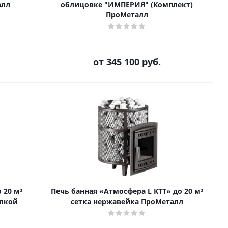
алл
облицовке "ИМПЕРИЯ" (Комплект)
ПроМеталл
от
345 100 руб.
 20 м³
Печь банная «Атмосфера L КТТ» до 20 м³
елкой
сетка нержавейка ПроМеталл