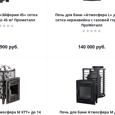
 «Эйфория 45» сетка
Печь для бани «Атмосфера L» д
о 45 м³ Прометалл
сетка нержавейка с газовой г
ПроМеталл
 900
руб.
140 000
руб.
сфера М КТТ» до 14
Печь для бани Атмосфера М 