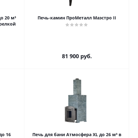
о 20 м³
Печь-камин ПроМеталл Маэстро II
орелкой
81 900
руб.
до 16
Печь для бани Атмосфера XL до 26 м³ в