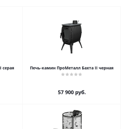
I серая
Печь-камин ПроМеталл Бахта II черная
57 900
руб.