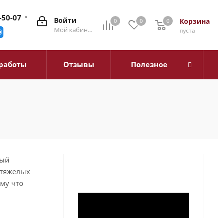
-50-07
Войти
Корзина
0
0
0
0
Мой кабинет
пуста
работы
Отзывы
Полезное
рый
 тяжелых
му что