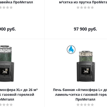
жавейка ПроМеталл
м³сетка из прутка ПроМет
900
руб.
97 900
руб.
мосфера XL» до 26 м³
Печь банная «Атмосфера L» до
с газовой горелкой
ламель+сетка с газовой гор
оМеталл
ПроМеталл