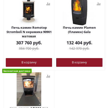
Печь-камин Romotop
Печь-камин Plamen
Stromboli N керамика 90901
(Пламен) Gala
матовая
307 760
руб.
132 404
руб.
384 700
руб.
142 370
руб.
В корзину
В корзину
Бесплатная доставка