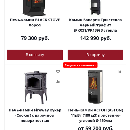
Печь-камин BLACK STOVE
Камин Бавария Три стекла
Хорс-9
черный/графит
(PK031/PK139) 3 стекла
79 300
руб.
142 990
руб.
В корзину
В корзину
Скидка на комплект
Печь-камин Fireway Кукер
Печь-Камин АСТОН (ASTON)
(Cooker) c варочной
11кВт (180 м3) пристенно-
поверхностью
угловой Ø 150мм
от
59 200 руб.