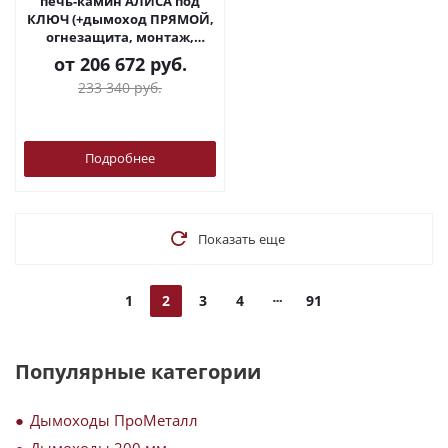
печь-камин АЛИСА под
КЛЮЧ (+дымоход ПРЯМОЙ,
огнезащита, монтаж,
доставка)
от
206 672 руб.
233 340 руб.
Подробнее
Показать еще
1
2
3
4
91
Популярные категории
Дымоходы ПроМеталл
Дымоходы 200 мм