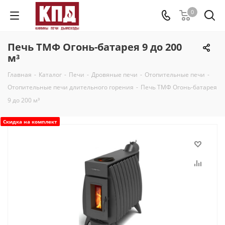
0
Печь ТМФ Огонь-батарея 9 до 200
м³
Главная
-
Каталог
-
Печи
-
Дровяные печи
-
Отопительные печи
-
Отопительные печи длительного горения
-
Печь ТМФ Огонь-батарея
9 до 200 м³
Скидка на комплект