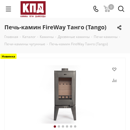
0
Печь-камин FireWay Танго (Tango)
Главная
-
Каталог
-
Камины
-
Дровяные камины
-
Печи-камины
-
Печи-камины чугунные
-
Печь-камин FireWay Танго (Tango)
Новинка