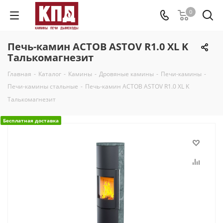
0
Печь-камин АСТОВ ASTOV R1.0 XL K
Талькомагнезит
Главная
-
Каталог
-
Камины
-
Дровяные камины
-
Печи-камины
-
Печи-камины стальные
-
Печь-камин АСТОВ ASTOV R1.0 XL K
Талькомагнезит
Бесплатная доставка