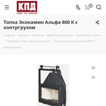
0
Топка Экокамин Альфа 800 К с
контргрузом
Главная
-
Каталог
-
Камины
-
Дровяные камины
-
Каминные топки
-
Прямое стекло, одностороннее
-
Топка Экокамин Альфа 800 К с
контргрузом