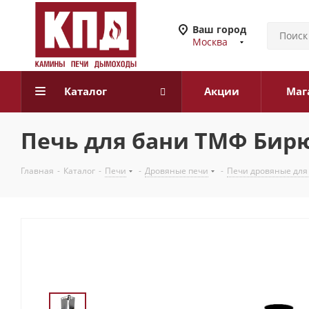
Ваш город
Москва
Каталог
Акции
Маг
Печь для бани ТМФ Бирю
Главная
-
Каталог
-
Печи
-
Дровяные печи
-
Печи дровяные для