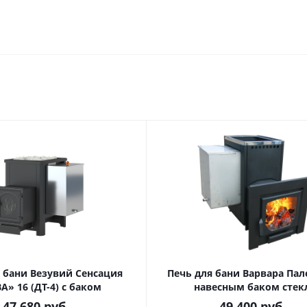
 бани Везувий Сенсация
Печь для бани Варвара Пал
А» 16 (ДТ-4) с баком
навесным баком стек
47 680
руб.
49 400
руб.