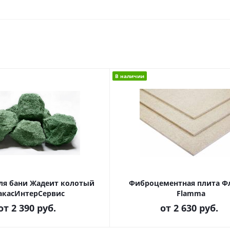
В наличии
ля бани Жадеит колотый
Фиброцементная плита 
акасИнтерСервис
Flamma
от
2 390 руб.
от
2 630 руб.