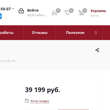
-50-07
Войти
Корзина
0
0
0
0
Мой кабинет
пуста
работы
Отзывы
Полезное
rbon ДА 3К
39 199
руб.
Хочу скидку