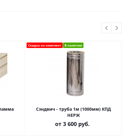
Скидка на комплект
В наличии
Фламма
Сэндвич - труба 1м (1000мм) КПД
Д
НЕРЖ
от
3 600 руб.