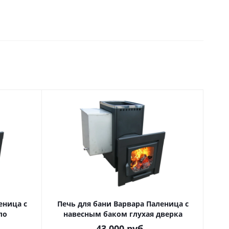
еница с
Печь для бани Варвара Паленица с
ло
навесным баком глухая дверка
43 000
руб.