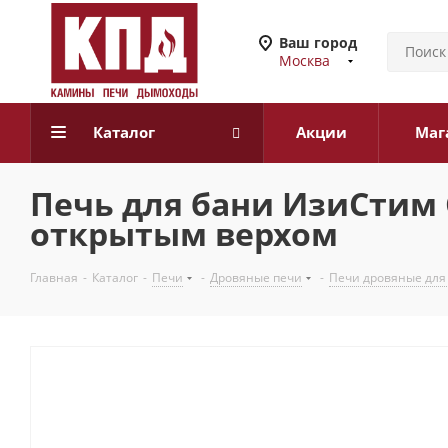
Ваш город
Москва
Каталог
Акции
Маг
Печь для бани ИзиСтим 
открытым верхом
Главная
-
Каталог
-
Печи
-
Дровяные печи
-
Печи дровяные для