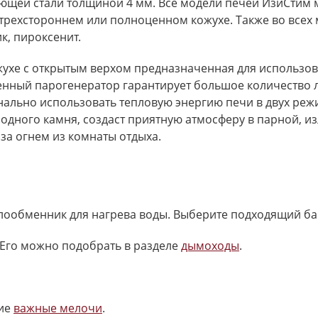
ей стали толщиной 4 мм. Все модели печей ИзиСтим мо
трехстороннем или полноценном кожухе. Также во всех 
к, пироксенит.
жухе с открытым верхом предназначенная для использо
оенный парогенератор гарантирует большое количество 
нально использовать тепловую энергию печи в двух реж
одного камня, создаст приятную атмосферу в парной, и
за огнем из комнаты отдыха.
плообменник для нагрева воды. Выберите подходящий ба
Его можно подобрать в разделе
дымоходы
.
ие
важные мелочи
.