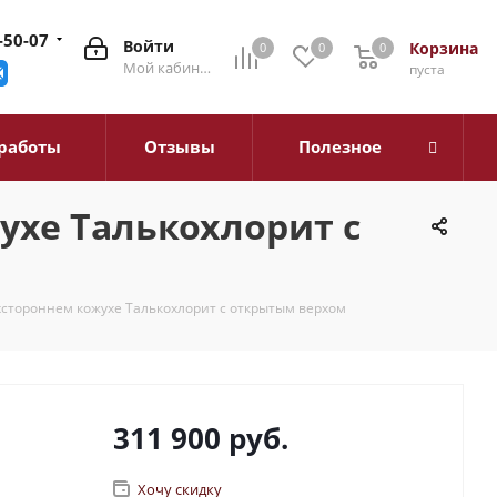
-50-07
Войти
Корзина
0
0
0
0
Мой кабинет
пуста
работы
Отзывы
Полезное
ухе Талькохлорит с
хстороннем кожухе Талькохлорит с открытым верхом
311 900
руб.
Хочу скидку