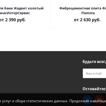
ля бани Жадеит колотый
Фиброцементная плита 
акасИнтерСервис
Flamma
от
2 390 руб.
от
2 630 руб.
Будьте всег
Оставайтес
услуг и сбора статистических данных. Продолжая навигацию