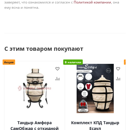
заверяет, что ознакомился и согласен с
Политикой компании
, она
ему ясна и понятна.
С этим товаром покупают
Акция
В наличии
Ак
Тандыр Амфора
Комплект КПД Тандыр
СамОбжар с откидной
Есаул