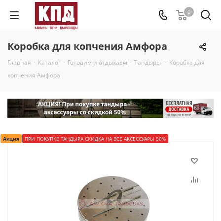
0
Коробка для копчения Амфора
Главная
-
Каталог
-
Готовим и отдыхаем
-
Тандыры
-
Коробка для
копчения Амфора
Акция
ПРИ ПОКУПКЕ ТАНДЫРА СКИДКА НА ВСЕ АКСЕССУАРЫ 50%