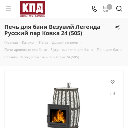
0
Печь для бани Везувий Легенда
Русский пар Ковка 24 (505)
Главная
-
Каталог
-
Печи
-
Дровяные печи
-
Печи дровяные для бани
-
Чугунные печи для бани
-
Печь для бани
Везувий Легенда Русский пар Ковка 24 (505)