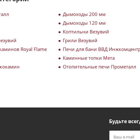
талл
Дымоходы 200 мм
Дымоходы 120 мм
Коптильни Везувий
Везувий
Грили Везувий
каминов Royal Flame
Печи для бани ВВД Инжкомцент
Каминные топки Мета
Экокамин
Отопительные печи Прометалл
Будьте всег