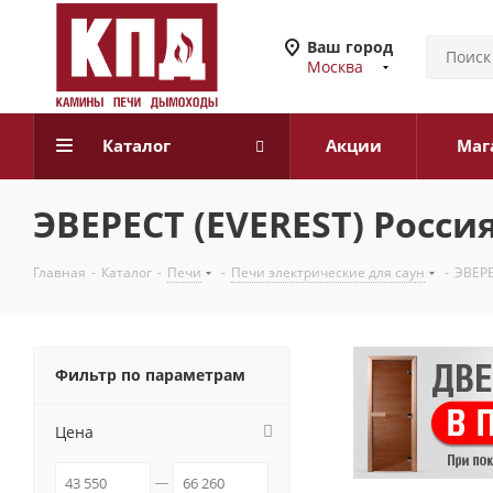
Ваш город
Москва
Каталог
Акции
Маг
ЭВЕРЕСТ (EVEREST) Росси
Главная
-
Каталог
-
Печи
-
Печи электрические для саун
-
ЭВЕРЕ
Фильтр по параметрам
Цена