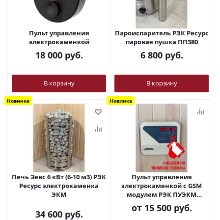
Пульт управления
Пароиспаритель РЭК Ресурс
элeктрoкaмeнкой
паровая пушка ПП380
18 000
руб.
6 800
руб.
В корзину
В корзину
Новинка
Новинка
Печь Зевс 6 кВт (6-10 м3) РЭК
Пульт управления
Ресурс электрокаменка
элeктрoкaмeнкой с GSM
ЭКМ
модулем РЭК ПУЭКМ
"Ресурс" цифровой
от
15 500 руб.
программируемый
34 600
руб.