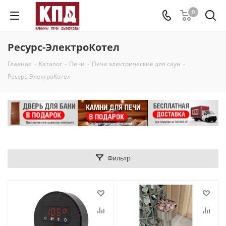
0
Ресурс-ЭлектроКотел
Главная
-
Каталог
-
Печи
-
Печи электрические для саун
-
Ресурс-ЭлектроКотел
Фильтр