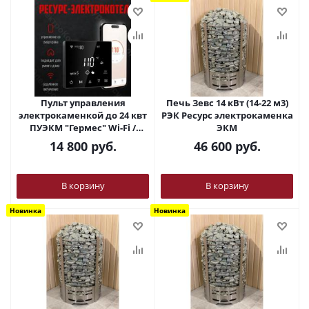
Пульт управления
Печь Зевс 14 кВт (14-22 м3)
элeктрoкaмeнкой до 24 квт
РЭК Ресурс электрокаменка
ПУЭКМ "Гермес" Wi-Fi /
ЭКМ
сенсорный
14 800
руб.
46 600
руб.
программируемый(РЭК)
В корзину
В корзину
Новинка
Новинка