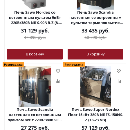
Печь Sawo Nordex со
Печь Sawo Scandia
встроенным пультом 9кВт
настенная со встроенным
220В/380В NRX-90NB-Z (8-
пультом термопокрытие
14м3)
цвет черный 6кВт 220В/380В
31 129
руб.
33 435
руб.
SCA-60NB-P-F (8-14м3)
47 890
руб.
60 790
руб.
В корзину
В корзину
Распродажа
Распродажа
Печь Sawo Scandia
Печь Sawo Super Nordex
настенная со встроенным
Floor 15кВт 380В NRFS-150NS-
пультом 8кВт 220В/380В SCA-
Z (13-23 м3)
80NB-Z (7-13 м3)
27 275
руб.
57 129
руб.