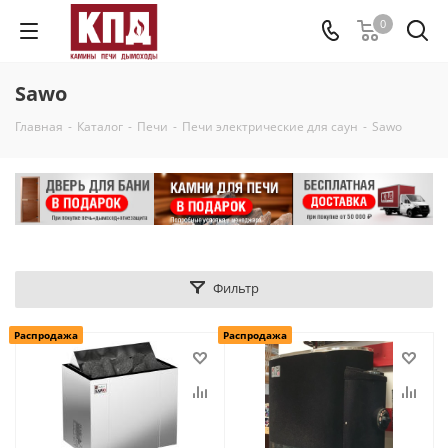
0
Sawo
Главная
-
Каталог
-
Печи
-
Печи электрические для саун
-
Sawo
Фильтр
Распродажа
Распродажа