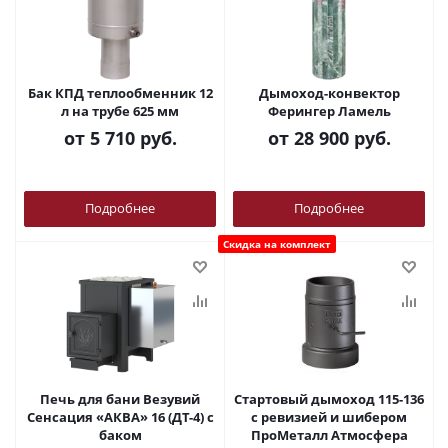
Бак КПД теплообменник 12
Дымоход-конвектор
л на трубе 625 мм
Ферингер Ламель
от
5 710 руб.
от
28 900 руб.
Подробнее
Подробнее
Скидка на комплект
Печь для бани Везувий
Стартовый дымоход 115-136
Сенсация «АКВА» 16 (ДТ-4) с
с ревизией и шибером
баком
ПроМеталл Атмосфера