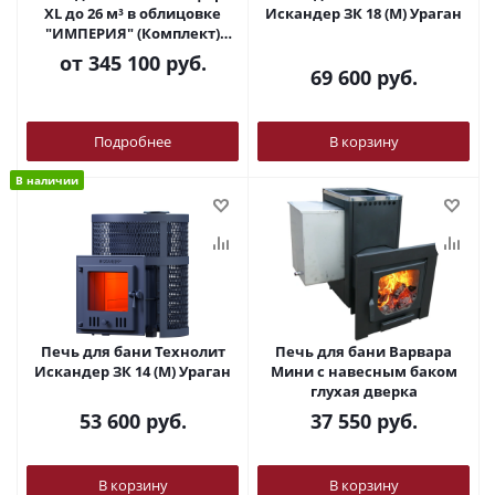
XL до 26 м³ в облицовке
Искандер ЗК 18 (M) Ураган
"ИМПЕРИЯ" (Комплект)
ПроМеталл
от
345 100 руб.
69 600
руб.
Подробнее
В корзину
В наличии
Печь для бани Технолит
Печь для бани Варвара
Искандер ЗК 14 (M) Ураган
Мини с навесным баком
глухая дверка
53 600
руб.
37 550
руб.
В корзину
В корзину