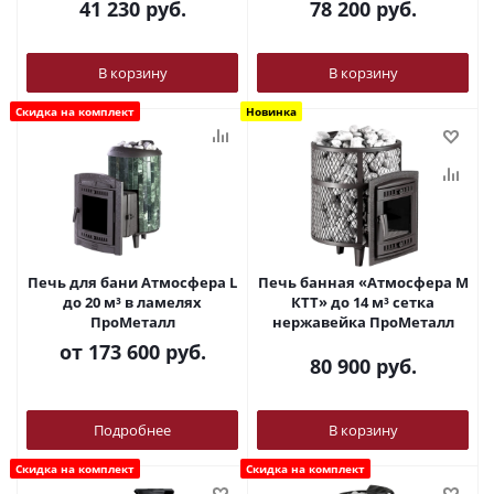
41 230
руб.
78 200
руб.
В корзину
В корзину
Скидка на комплект
Новинка
Печь для бани Атмосфера L
Печь банная «Атмосфера М
до 20 м³ в ламелях
КТТ» до 14 м³ сетка
ПроМеталл
нержавейка ПроМеталл
от
173 600 руб.
80 900
руб.
Подробнее
В корзину
Скидка на комплект
Скидка на комплект