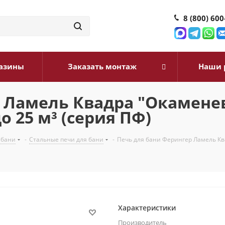
8 (800) 600
азины
Заказать монтаж
Наши 
р Ламель Квадра "Окамене
 25 м³ (серия ПФ)
 бани
-
Стальные печи для бани
-
Печь для бани Ферингер Ламель Кв
Характеристики
Производитель