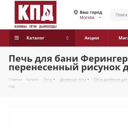
Ваш город
Москва
Каталог
Акции
Маг
Печь для бани Феринге
перенесенный рисунок до
Главная
-
Каталог
-
Печи
-
Дровяные печи
-
Печи дровяные для
ПФ)