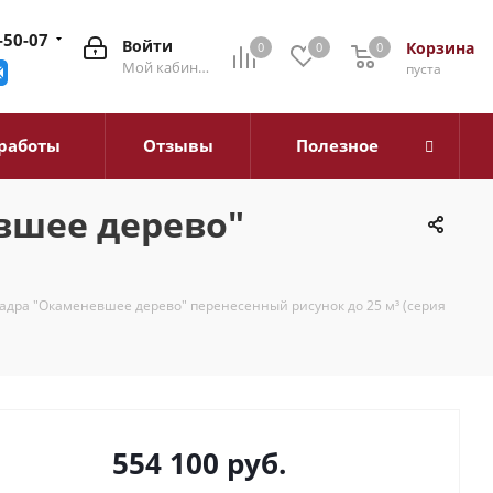
-50-07
Войти
Корзина
0
0
0
0
Мой кабинет
пуста
работы
Отзывы
Полезное
вшее дерево"
адра "Окаменевшее дерево" перенесенный рисунок до 25 м³ (серия
554 100
руб.