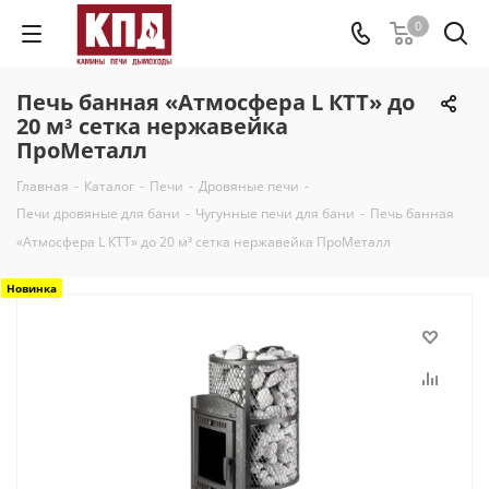
0
Печь банная «Атмосфера L КТТ» до
20 м³ сетка нержавейка
ПроМеталл
Главная
-
Каталог
-
Печи
-
Дровяные печи
-
Печи дровяные для бани
-
Чугунные печи для бани
-
Печь банная
«Атмосфера L КТТ» до 20 м³ сетка нержавейка ПроМеталл
Новинка