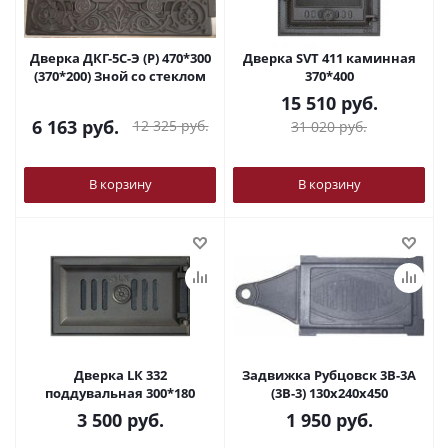
Дверка ДКГ-5С-Э (Р) 470*300
Дверка SVT 411 каминная
(370*200) Зной со стеклом
370*400
15 510
руб.
6 163
руб.
12 325
руб.
31 020
руб.
В корзину
В корзину
Дверка LК 332
Задвижка Рубцовск 3В-3А
поддувальная 300*180
(3В-3) 130х240х450
3 500
руб.
1 950
руб.