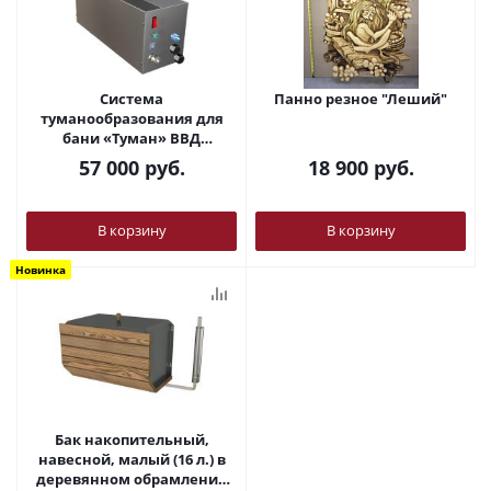
Система
Панно резное "Леший"
туманообразования для
бани «Туман» ВВД
Инжкомцентр
57 000
руб.
18 900
руб.
В корзину
В корзину
Новинка
Бак накопительный,
навесной, малый (16 л.) в
деревянном обрамлении